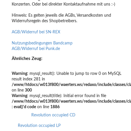
Konzerten. Oder bei direkter Kontaktaufnahme mit uns :-)
Hinweis: Es gelten jeweils die AGBs, Versandkosten und
Widerrufsregeln des Shopbetreibers.
AGB/Widerruf bei SN-REX
Nutzungsbedingungen Bandcamp
AGB/Widerruf bei Punk.de
Ähnliches Zeug:
Warning
: mysql_result(): Unable to jump to row 0 on MySQL
result index 281 in
/www/htdocs/w013f800/waerters.ws/redaxo/include/classes/clas
on line
300
Warning
: mysql_result(title): Initial error found in file
/www/htdocs/w013f800/waerters.ws/redaxo/include/classes/class
: eval()'d code
on line
1886
Revolution occupied CD
Revolution occupied LP