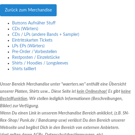
Zurück zum Merchandise
Buttons Aufnäher Stuff
CDs (Wärters)
CDs / LPs (andere Bands + Sampler)
Eintrittskarten Tickets
LPs EPs (Wärters)
Pre-Order / Vorbestellen
Restposten / Einzelstücke
Shirts / Hoodies / Longsleeves
Shirts tailliert
Unser
Bereich Merchandise
unter "waerters.ws" enthält eine Übersicht
unserer Platten, Shirts usw... Diese Seite ist
kein Onlineshop!
Es gibt
keine
Bestellfunktion
. Wir stellen lediglich Informationen (Beschreibungen,
Bilder) zur Verfügung.
Wenn Du einen Link in unserem Merchandise Bereich anklickst, (z.B. SN-
Rex-Shop/ Punk.de / Bandcamp usw) verlässt Du den Bereich unserer
Webseite und begibst Dich in den Bereich von externen Anbietern.
(dort gelten deren AGBs, Datenschutzbestimmungen, etc)