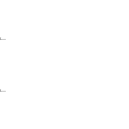
....
....