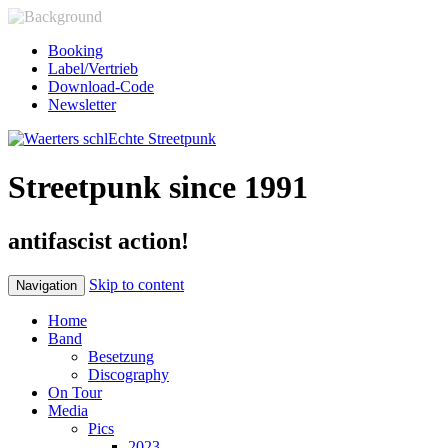
Booking
Label/Vertrieb
Download-Code
Newsletter
Streetpunk since 1991
antifascist action!
Skip to content
Navigation
Home
Band
Besetzung
Discography
On Tour
Media
Pics
2023