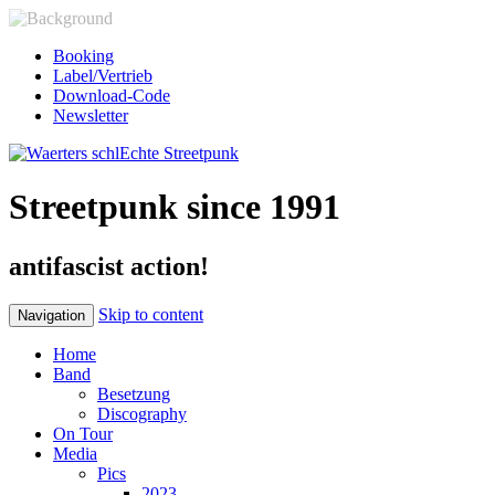
Booking
Label/Vertrieb
Download-Code
Newsletter
Streetpunk since 1991
antifascist action!
Skip to content
Navigation
Home
Band
Besetzung
Discography
On Tour
Media
Pics
2023