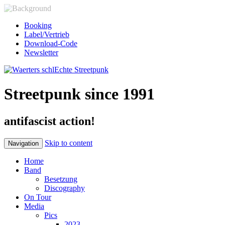
Booking
Label/Vertrieb
Download-Code
Newsletter
Streetpunk since 1991
antifascist action!
Skip to content
Navigation
Home
Band
Besetzung
Discography
On Tour
Media
Pics
2023