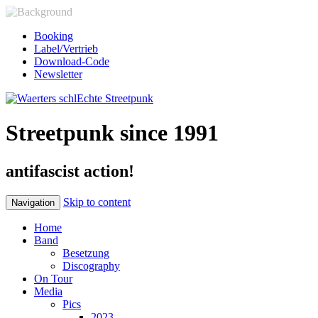
Booking
Label/Vertrieb
Download-Code
Newsletter
Streetpunk since 1991
antifascist action!
Skip to content
Navigation
Home
Band
Besetzung
Discography
On Tour
Media
Pics
2023