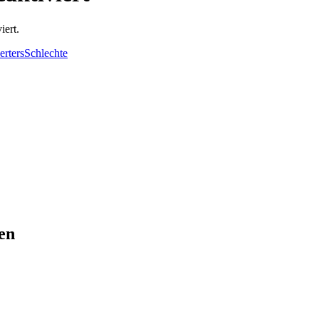
iert.
rtersSchlechte
en