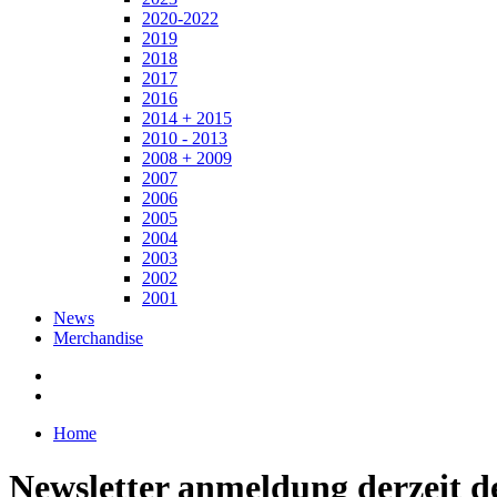
2020-2022
2019
2018
2017
2016
2014 + 2015
2010 - 2013
2008 + 2009
2007
2006
2005
2004
2003
2002
2001
News
Merchandise
Home
Newsletter anmeldung derzeit de